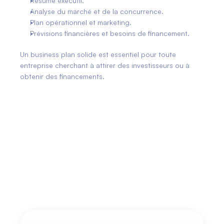
Résumé exécutif.
Analyse du marché et de la concurrence.
Plan opérationnel et marketing.
Prévisions financières et besoins de financement.
Un business plan solide est essentiel pour toute 
entreprise cherchant à attirer des investisseurs ou à 
obtenir des financements.
Bon à savoir
Le Business Plan est souvent utilisé pour 
solliciter des financements, mais il est 
également un outil important pour les 
entrepreneurs afin de planifier le 
développement de leur entreprise sur 