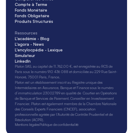
Compte à Terme
Fonds Monétaire
Fonds Obligataire
Produits Structurés
Ressources
L'académie - Blog
L'agora - News
L'encylocpédie - Lexique
Simulateur
LinkedIn
Platon SAS, au capital de 11.762,00 €, est enregistrée au RCS de 
Paris sous le numéro 910 436 088 et domiciliée au 229 Rue Saint-
Honoré, 75001 Paris, France. 
Platon est un établissement inscrit au Registre unique des 
Intermédiaires en Assurance, Banque et Finance sous le numéro 
d’immatriculation 23002789 en qualité de  Courtier en Opérations 
de Banque et Services de Paiement, Conseiller en Investissement 
Financier. Platon est également membre de la Chambre Nationale 
des Conseils Experts Financiers (CNCEF), association 
professionnelle agréée par l’Autorité de Contrôle Prudentiel et de 
Résolution (ACPR).
Mentions légales
Politique de confidentialité