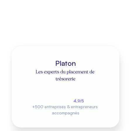
À noter
Les investisseurs à risque doivent diversifier 
leur portefeuille pour réduire les pertes 
potentielles.
Platon
Les experts du placement de 
trésorerie
Découvrir nos placements
4,9/5
+500 entreprises & entrepreneurs 
accompagnés