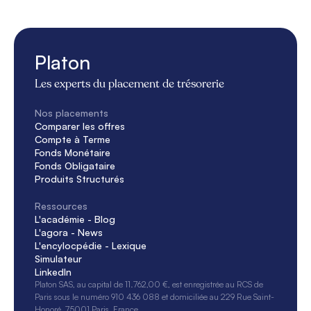
Platon
Les experts du placement de trésorerie
Nos placements
Comparer les offres
Compte à Terme
Fonds Monétaire
Fonds Obligataire
Produits Structurés
Ressources
L'académie - Blog
L'agora - News
L'encylocpédie - Lexique
Simulateur
LinkedIn
Platon SAS, au capital de 11.762,00 €, est enregistrée au RCS de 
Paris sous le numéro 910 436 088 et domiciliée au 229 Rue Saint-
Honoré, 75001 Paris, France. 