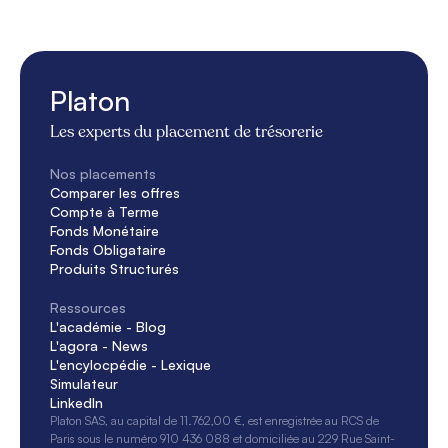
Platon
Les experts du placement de trésorerie
Nos placements
Comparer les offres
Compte à Terme
Fonds Monétaire
Fonds Obligataire
Produits Structurés
Ressources
L'académie - Blog
L'agora - News
L'encylocpédie - Lexique
Simulateur
LinkedIn
Platon SAS, au capital de 11.762,00 €, est enregistrée au RCS de 
Paris sous le numéro 910 436 088 et domiciliée au 229 Rue Saint-