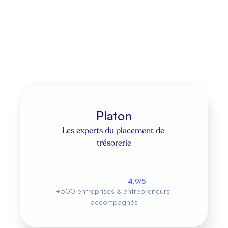
Bon à savoir
Les virements sont souvent utilisés pour 
effectuer des paiements rapides et 
sécurisés.
Platon
Les experts du placement de 
trésorerie
Découvrir nos placements
4,9/5
+500 entreprises & entrepreneurs 
accompagnés